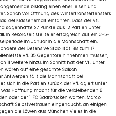
 Fangemeinde bislang einen eher leisen und
hrer. Schon vor Öffnung des Wintertransferfensters
s Ziel Klassenerhalt einfahren. Dass der VfL
d sagenhafte 27 Punkte aus 12 Partien unter
l. In Rekordzeit stellte er erfolgreich auf ein 3-5-
elperiode im Januar in die Mannschaft ein,
ndere der Defensive Stabilität: Bis zum 17.
llenletzte VfL 35 Gegentore hinnehmen müssen,
 11 weitere hinzu. Im Schnitt hat der VfL unter
hlen wären auf eine gesamte Saison
er Antwerpen fällt die Mannschaft bei
 sich in die Partien zurück, der VfL agiert unter
 was Hoffnung macht für die verbleibenden 8
den oder der 1. FC Saarbrücken warten. Marco
schaft Selbstvertrauen eingehaucht, an einigen
gegen die Löwen aus München Vieles in die