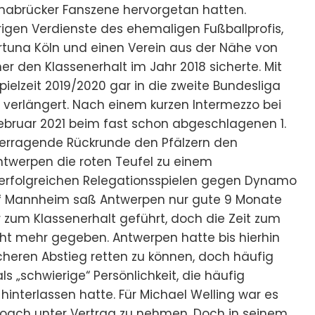
nabrücker Fanszene hervorgetan hatten.
igen Verdienste des ehemaligen Fußballprofis,
Fortuna Köln und einen Verein aus der Nähe von
ner den Klassenerhalt im Jahr 2018 sicherte. Mit
ielzeit 2019/2020 gar in die zweite Bundesliga
 verlängert. Nach einem kurzen Intermezzo bei
ebruar 2021 beim fast schon abgeschlagenen 1.
überragende Rückrunde den Pfälzern den
ntwerpen die roten Teufel zu einem
 erfolgreichen Relegationsspielen gegen Dynamo
hof Mannheim saß Antwerpen nur gute 9 Monate
 zum Klassenerhalt geführt, doch die Zeit zum
t mehr gegeben. Antwerpen hatte bis hierhin
cheren Abstieg retten zu können, doch häufig
s „schwierige“ Persönlichkeit, die häufig
hinterlassen hatte. Für Michael Welling war es
Coach unter Vertrag zu nehmen. Doch in seinem