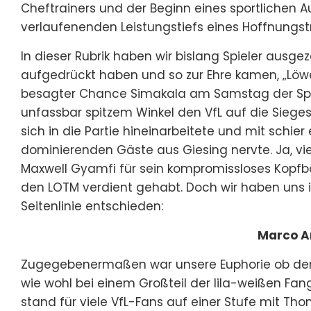
Cheftrainers und der Beginn eines sportlichen 
verlaufenenden Leistungstiefs eines Hoffnungstr
In dieser Rubrik haben wir bislang Spieler ausge
aufgedrückt haben und so zur Ehre kamen, „Löwe
besagter Chance Simakala am Samstag der Spiel
unfassbar spitzem Winkel den VfL auf die Siege
sich in die Partie hineinarbeitete und mit schie
dominierenden Gäste aus Giesing nervte. Ja, vi
Maxwell Gyamfi für sein kompromissloses Kopfbal
den LOTM verdient gehabt. Doch wir haben uns i
Seitenlinie entschieden:
Marco A
Zugegebenermaßen war unsere Euphorie ob der V
wie wohl bei einem Großteil der lila-weißen 
stand für viele VfL-Fans auf einer Stufe mit Tho