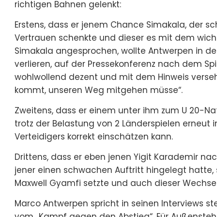
richtigen Bahnen gelenkt:
Erstens, dass er jenem Chance Simakala, der sch
Vertrauen schenkte und dieser es mit dem wichti
Simakala angesprochen, wollte Antwerpen in d
verlieren, auf der Pressekonferenz nach dem Sp
wohlwollend dezent und mit dem Hinweis versehe
kommt, unseren Weg mitgehen müsse“.
Zweitens, dass er einem unter ihm zum U 20-Nati
trotz der Belastung von 2 Länderspielen erneut in 
Verteidigers korrekt einschätzen kann.
Drittens, dass er eben jenen Yigit Karademir na
jener einen schwachen Auftritt hingelegt hatte, 
Maxwell Gyamfi setzte und auch dieser Wechsel
Marco Antwerpen spricht in seinen Interviews s
vom „Kampf gegen den Abstieg“. Für Außenst