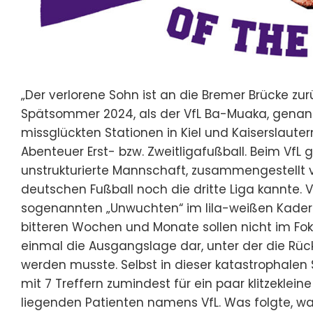
„Der verlorene Sohn ist an die Bremer Brücke zur
Spätsommer 2024, als der VfL Ba-Muaka, genann
missglückten Stationen in Kiel und Kaiserslaut
Abenteuer Erst- bzw. Zweitligafußball. Beim VfL g
unstrukturierte Mannschaft, zusammengestellt v
deutschen Fußball noch die dritte Liga kannte. 
sogenannten „Unwuchten“ im lila-weißen Kader
bitteren Wochen und Monate sollen nicht im Foku
einmal die Ausgangslage dar, unter der die Rüc
werden musste. Selbst in dieser katastrophale
mit 7 Treffern zumindest für ein paar klitzeklei
liegenden Patienten namens VfL. Was folgte, wa