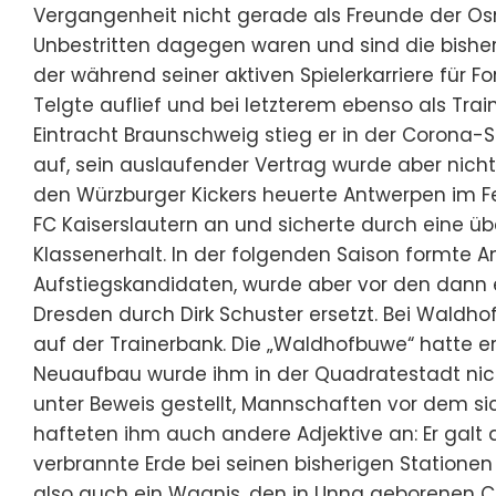
Vergangenheit nicht gerade als Freunde der Os
Unbestritten dagegen waren und sind die bisher
der während seiner aktiven Spielerkarriere für 
Telgte auflief und bei letzterem ebenso als Trai
Eintracht Braunschweig stieg er in der Corona-Sp
auf, sein auslaufender Vertrag wurde aber nicht
den Würzburger Kickers heuerte Antwerpen im F
FC Kaiserslautern an und sicherte durch eine 
Klassenerhalt. In der folgenden Saison formte A
Aufstiegskandidaten, wurde aber vor den dann
Dresden durch Dirk Schuster ersetzt. Bei Wald
auf der Trainerbank. Die „Waldhofbuwe“ hatte er
Neuaufbau wurde ihm in der Quadratestadt nich
unter Beweis gestellt, Mannschaften vor dem si
hafteten ihm auch andere Adjektive an: Er galt al
verbrannte Erde bei seinen bisherigen Stationen 
also auch ein Wagnis, den in Unna geborenen 