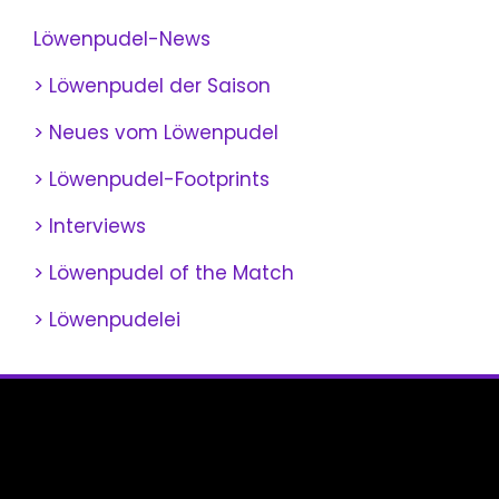
Löwenpudel-News
> Löwenpudel der Saison
> Neues vom Löwenpudel
> Löwenpudel-Footprints
> Interviews
> Löwenpudel of the Match
> Löwenpudelei