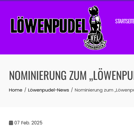
Skip
to
content
STARTSEIT
NOMINIERUNG ZUM „LÖWENPUDE
Home
Löwenpudel-News
Nominierung zum „Löwenpud
07
Feb. 2025