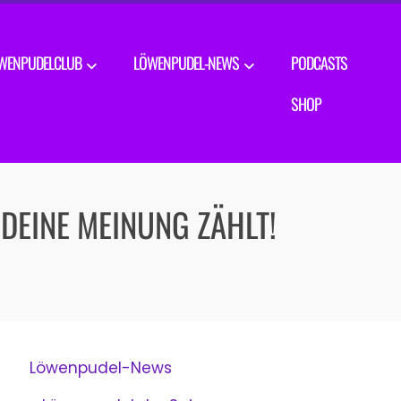
WENPUDELCLUB
LÖWENPUDEL-NEWS
PODCASTS
SHOP
DEINE MEINUNG ZÄHLT!
Löwenpudel-News